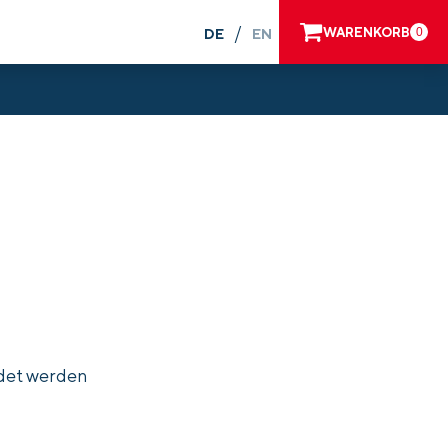
/
WARENKORB
0
DE
EN
ndet werden