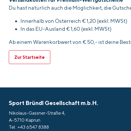
Du hast natürlich auch die Möglichkeit, die Guts
Innerhalb von Österreich € 1,20 (exkl. MWSt)
In das EU-Ausland € 1,60 (exkl. MWSt)
Ab einem Warenkorbwert von € 50,- ist deine Best
Zur Startseite
Sport Bründl Gesellschaft m.b.H.
Nikolaus-Gassner-Straße 4,
A-5710 Kaprun
Tel.: +43 6547 8388